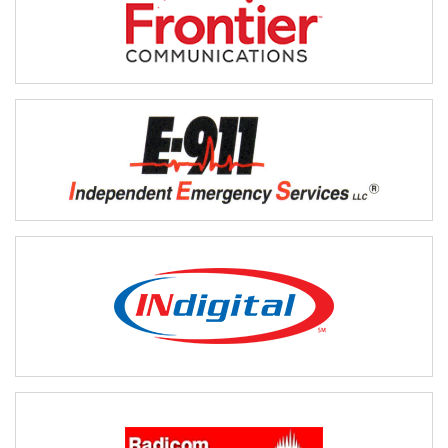
améliorer les communications liées aux interventions d’urgence et
pour générer des économies.
https://business.frontier.com
Independent Emergency Services propose des services liés aux
réseaux de service E9‑1‑1, à l’équipement pour centres
d’urgence 9‑1‑1 et aux bases de données ALI.
http://www.ies911.com/
INdigital est un fournisseur de services complets de sécurité
publique qui a mis au point des services de pointe grâce à ses
efforts de recherche et développement, de planification, de
conception et de mise en œuvre.
http://www.indigital.net/
Radicom conçoit, installe et soutient des technologies avancées
de communication pour des organismes et des entreprises de