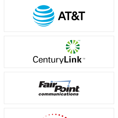
Depuis près de 140 ans, AT&T investit pour améliorer les
communications des instances de sécurité publique et des
premiers répondants.
http://att.com/ng911
Avec ses réseaux de communication avancés, CenturyLink offre
des services de communication vocale, vidéo et de large bande à
des particuliers et entreprises de 33 États américains.
http://www.centurylink.com/
FairPoint fournit des services 9-1-1 de prochaine génération dans
deux États américains, soit le Maine et le Vermont, en plus d’aider
d’autres États et municipalités à explorer leurs options.
http://business.fairpoint.com/ng911
Frontier fournit des technologies novatrices conçues pour