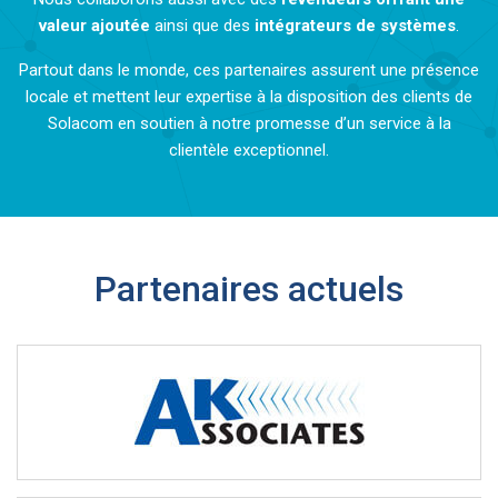
valeur ajoutée
ainsi que des
intégrateurs de systèmes
.
Partout dans le monde, ces partenaires assurent une présence
locale et mettent leur expertise à la disposition des clients de
Solacom en soutien à notre promesse d’un service à la
clientèle exceptionnel.
Partenaires actuels
AK Associates est un fournisseur de systèmes de communication
tout-en-un offrant un vaste choix de produits pour les centres
d’urgence 9‑1‑1.
http://www.akassociates911.com